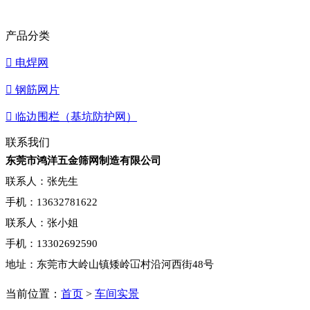
产品分类

电焊网

钢筋网片

临边围栏（基坑防护网）
联系我们
东莞市鸿洋五金筛网制造有限公司
联系人：张先生
手机：13632781622
联系人：张小姐
手机：13302692590
地址：东莞市大岭山镇矮岭冚村沿河西街48号
当前位置：
首页
>
车间实景