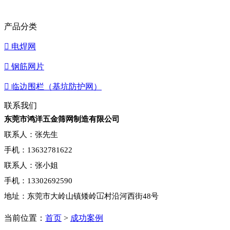
产品分类

电焊网

钢筋网片

临边围栏（基坑防护网）
联系我们
东莞市鸿洋五金筛网制造有限公司
联系人：张先生
手机：13632781622
联系人：张小姐
手机：13302692590
地址：东莞市大岭山镇矮岭冚村沿河西街48号
当前位置：
首页
>
成功案例