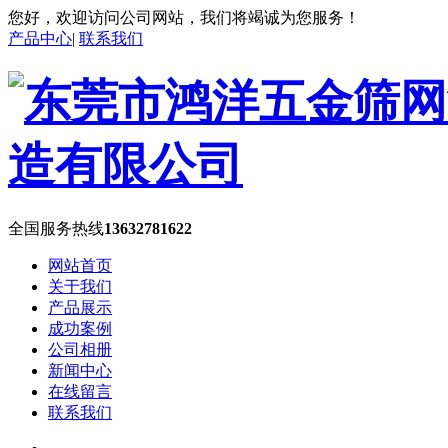
您好，欢迎访问公司网站，我们将竭诚为您服务！
产品中心
|
联系我们
全国服务热线
13632781622
网站首页
关于我们
产品展示
成功案例
公司相册
新闻中心
在线留言
联系我们