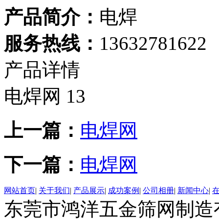
产品简介：
电焊
服务热线：
13632781622
产品详情
电焊网 13
上一篇：
电焊网
下一篇：
电焊网
网站首页
|
关于我们
|
产品展示
|
成功案例
|
公司相册
|
新闻中心
|
东莞市鸿洋五金筛网制造有限公