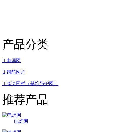
产品分类

电焊网

钢筋网片

临边围栏（基坑防护网）
推荐产品
电焊网