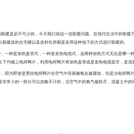
的取暖是必不可少的，今天我们就说一说取暖问题。在现代生活中的取暖
分新建设的住宅楼以及农村住房都是采用这种地下的方式进行取暖的。
，一种是加热盘管式，一种是发热电缆式，这两种加热方式无论是哪一种
上下均铺上电焊网片，利用电焊网片将加热盘管或是发热电缆架空，是混
，因为即使是黑丝电焊网片在空气中容易被氧化被腐蚀，但是当电焊网片
是非常小的一部分可以忽略不计的，当空气中的氧气被耗尽，混凝土中的